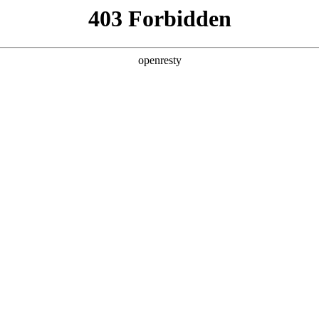
店查询
关于z6com·尊龙